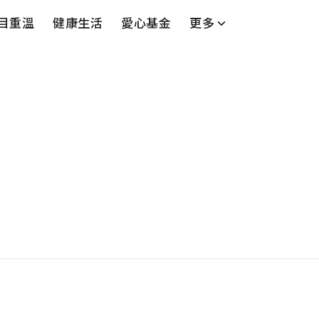
目重溫
健康生活
愛心基金
更多
台
藝人
串流平台