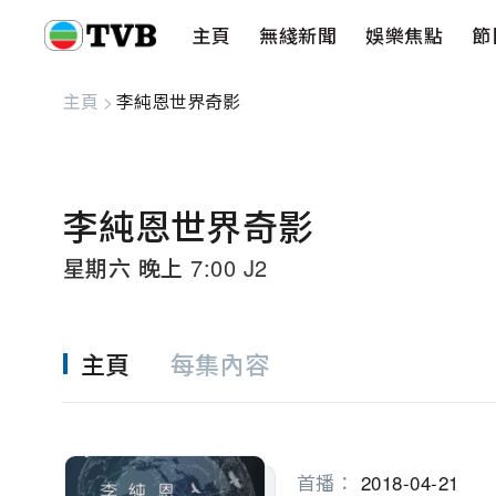
主頁
無綫新聞
娛樂焦點
節
主頁
無綫新聞
娛樂焦點
節目重溫
健康生活
愛心基金
藝人
串流平
主頁
>
李純恩世界奇影
李純恩世界奇影
星期六 晚上 7:00 J2
主頁
每集內容
首播：
2018-04-21