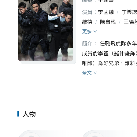
演員：
李國麟
/
丁樂
維德
/
陳自瑤
/
王德
/
吳幸美
/
馬德鐘
/
更多
海生
/
李啟傑
/
李楓
簡介：
 任職飛虎隊多
嘉華
/
邵卓堯
/
范彩
成員俞學禮（羅仲謙飾
琛
/
陳狄克
/
陳宛蔚
唯飾）為好兄弟，誰料
/
馮素波
/
黃子雄
/
（黃智雯飾）假裝女友
全文
/
劉天龍
/
劉桂芳
/
記女督察莊卓嬅（宣萱
/
戴耀明
/
謝卓言
/
間瀚韜漸漸察覺卓嬅和
啟南
/
阮兒
/
冼灝英
/
姚浩政
/
江梓瑋
/
人物
/
胡烱龍
/
日伽
/
楊
東泰
/
方紹聰
/
彭比