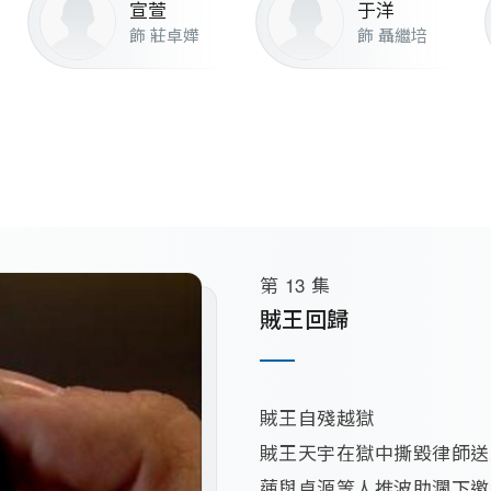
揚
/
蘇麗明
/
張漢斌
/
鄭子揚
/
黎栢倫
/
陳志健
/
許
宣萱
于洋
飾 莊卓嬅
飾 聶繼培
第 13 集
賊王回歸
賊王自殘越獄

賊王天宇在獄中撕毀律師送
蓮與卓源等人推波助瀾下邀