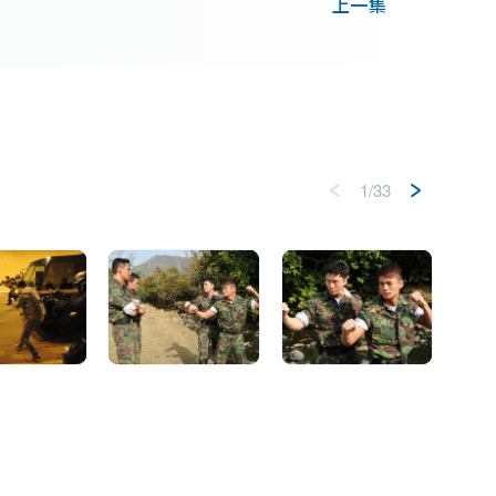
上一集
卓嬅的追查，美玲不欲冒險失去天宇，以死相逼
方。卓嬅得知美玲雖為孤兒卻未有入住孤兒院的
名叫蘋姐的清潔工，跟蹤到天宇匿藏的地點。 

1/33
部署捉人，天宇警覺性強，讓夥伴先走作餌，果
則與美玲循其他路徑離開。眾人追捕天宇期間，
雖未能射殺天宇，卻擊中他的快艇發生爆炸。  

毀，誓言要擊中快艇之人不得好死。駿軒獲瀚韜
訊後，被天宇捉走。天宇引瀚韜進入死亡陷阱，
韜向美玲認錯，瀚韜就範，正當美玲準備殺瀚韜
宇與美玲逃去無蹤。眾飛虎隊員誓要為駿軒報