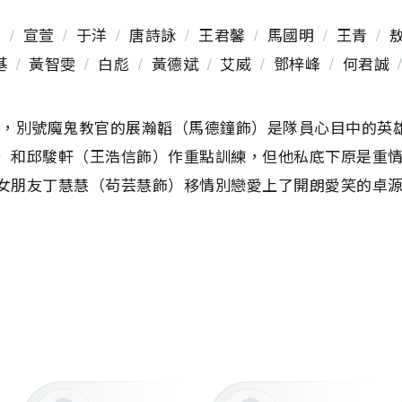
鍶
/
宣萱
/
于洋
/
唐詩詠
/
王君馨
/
馬國明
/
王青
/
基
/
黃智雯
/
白彪
/
黃德斌
/
艾威
/
鄧梓峰
/
何君誠
吳綺珊
/
賈曉晨
/
呂珊
/
呂熙
/
苟芸慧
/
羅仲謙
/
李
/
李嘉
/
李漫芬
/
李豪
/
李鴻杰
/
李麗麗
/
杜港
/
沈
年，別號魔鬼教官的展瀚韜（馬德鐘飾）是隊員心目中的英
兒
/
倫紫玄
/
孫慧雪
/
袁偉豪
/
馬貫東
/
高俊文
/
張
）和邱駿軒（王浩信飾）作重點訓練，但他私底下原是重
/
陳勉良
/
陳珈穎
/
陳榮峻
/
陸駿光
/
傅劍虹
/
喬寶
女朋友丁慧慧（茍芸慧飾）移情別戀愛上了開朗愛笑的卓
黃子衡
/
黃文標
/
黃俊紳
/
黃得生
/
黃澤鋒
/
楊瑞麟
，衍生糾纏不清的多角關係。此際，警方據線報得悉賊王杜
潘冠霖
/
蔡康年
/
鄭世豪
/
鄭家生
/
鄭詠謙
/
鄧英敏
飾）展開部署行動。卓嬅是卓源親姐，性格孤傲，日夜埋
顏桂洲
/
魏焌皓
/
魏惠文
/
鄺佐輝
/
羅浩楷
/
羅鈞滿
自己為同類人，微妙的感覺油然而生……
/
羅天池
/
李善恆
/
何偉業
/
布偉傑
/
曾守明
/
賀文
侯建民
/
林遠迎
/
關浩揚
/
梁証嘉
/
張國洪
/
陳念君
證樺
/
姚瑩瑩
/
周志康
/
吳雲甫
/
溫家偉
/
陳亭嘉
/
得
/
羅欣羚
/
陳偉洪
/
楊智朗
/
司徒暉
/
JuniorJoe
/