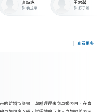
家傑
/
陳嘉嘉
唐詩詠
王君馨
飾 裴芷琪
飾 舒子麗
查看更多
來的離婚協議書。瀚韜遲遲未向卓嬅表白，在寶
約卓嬅回家吃飯，試探她的反應。卓嬅向弟表示