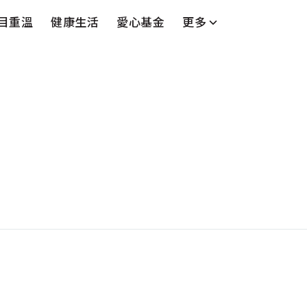
目重溫
健康生活
愛心基金
更多
台
藝人
串流平台