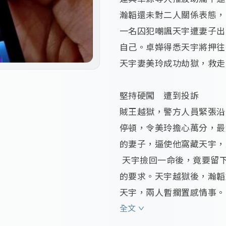
瀚韜還未對二人關係表態，
一名囚犯嘲諷天宇遭妻子出
自己。卓嬅得悉天宇將押往
天宇妻美玲成功劫獄，救走丈
堅持硬闖　遭到投訴 

賊王越獄，警方人員緊張沿
停頓，令美玲擔心萬分，最
的妻子，逼使他窩藏天宇，
 天宇撿回一命後，竟要留
的要求。天宇越獄後，瀚韜
天宇，兩人暫擱置感情事。
活動，遂再次到蔣家，親自
全文
進其中一房間卻無所獲，結果