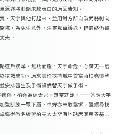
卓源遂將瀚韜未敢表白的原因告知。 

賣，天宇與他打起來，並用對方所自製武器刺向
醫院，為免生意外，決定駕車護送，惜最終仍被
夫。 

路逐戶搜尋，無功而還。天宇命危，心臟更一度
終搶救成功。原來美玲挾持城中首富蔣柏堯懷孕
並安排醫生及手術設備替天宇做手術。

下養傷，柏堯為保妻兒，無奈就範，一一答應天宇
加強訓練一眾下屬，卓嬅亦未敢鬆懈，繼續尋找
卓嬅得悉名緩蔣柏堯太太罕有地缺席其慈善基金
找柏堯問個明白。卓嬅因急於找出天宇，堅持闖
遭柏堯投訴。 
