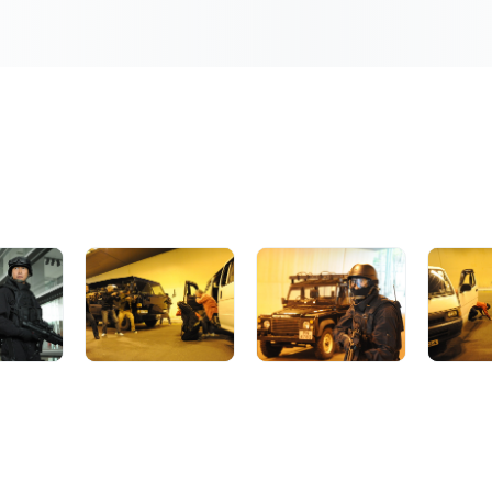
追蹤賊竇　駁火受傷

天宇及時離開蔣宅，逃過了
丈夫收手，天宇答允潛逃他
紀錄，循此調查，果然憑一
天宇離港在即，飛虎隊及時
然引發與瀚韜等人駁火，他
瀚韜險被天宇所殺，而駿軒
容顏盡毀　誓要報仇

美玲因爆炸受重傷，花容盡
推薦到英國深造，向父報喜
駿軒被天宇施以酷刑，逼瀚
時，卓嬅率領部下趕至，天