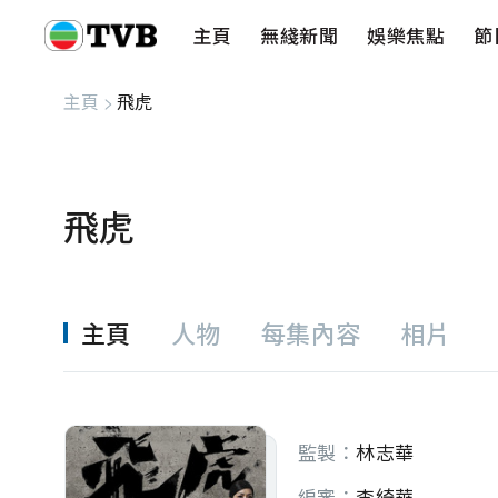
主頁
無綫新聞
娛樂焦點
節
主頁
無綫新聞
娛樂焦點
節目重溫
健康生活
愛心基金
藝人
串流平
主頁
>
飛虎
飛虎
主頁
人物
每集內容
相片
監製：
林志華
編審：
李綺華