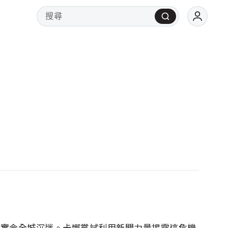
現實令全城沉迷。卡娜嘗試利用新聞力量揭露這危機