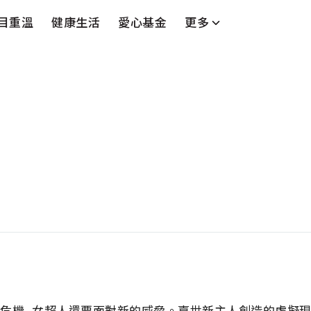
目重溫
健康生活
愛心基金
更多
台
藝人
串流平台
的危機, 女超人還要面對新的威脅。嘉世新主人創造的虛擬