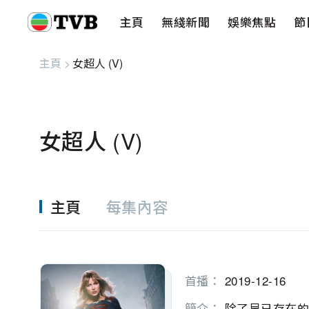
主頁
無綫新聞
娛樂焦點
節
主頁
無綫新聞
娛樂焦點
節目重溫
健康生活
愛心基金
藝人
串流平
主頁
>
女超人 (V)
女超人 (V)
主頁
每集內容
首播：
2019-12-16
簡介：
 除了早已存在