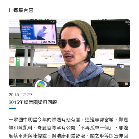
串流平台
尾和？
每集內容
2015-12-27
2015年娛樂圈猛料回顧
一眾圈中明星今年的際遇有悲有喜，這邊廂郭富城、鄭嘉
穎和陳凱琳、岑麗香等罕有公開「不再孤單一個」，那邊
廂蔡卓妍與陳偉霆、吳浩康和鍾舒漫、關之琳等卻宣佈回