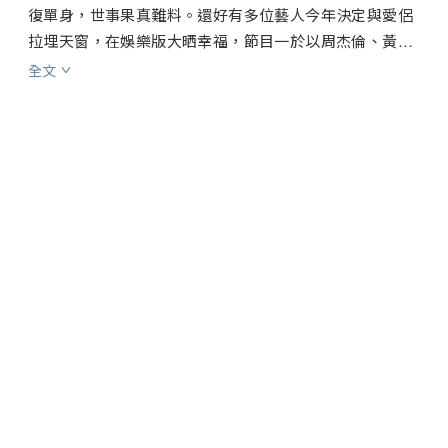
復單身，世事果真難料。還好有多位藝人今年決定與愛侶
拉埋天窗，在娛樂版大晒幸福，節目一於以周杰倫、黃曉
明、王祖藍、鍾鎮濤、古巨基精心籌備的婚禮來個較量。

全文
黃翠如與洪永城是不少觀眾心目中的最佳螢幕情侶，只是
現實裏二人各有所屬，有網民撰寫「潮文」歌頌這段「朋
友以上」的關係，翠如男友蕭正楠聽見後可有「嬲嬲
豬」？吳若希由年初家人出事，到年尾勇奪樂壇大獎，過
程有得有失，且聽她如何形容「我的2015」。

台慶頒獎禮結果塵埃落定，今集順道回顧一下黃秋生、胡
定欣一對視帝、視后的成王之路。張繼聰今年拍電影、做
「男一」、開演唱會等統統包辦，農夫專訪他總結一年豐
收。講起「三年抱三」，大家一定想起陳豪，他在C君逼
供下大爆生仔秘技！「兩大小生」去完旅行後大打出手，
事隔多月，胡楓如何做「和事佬」？