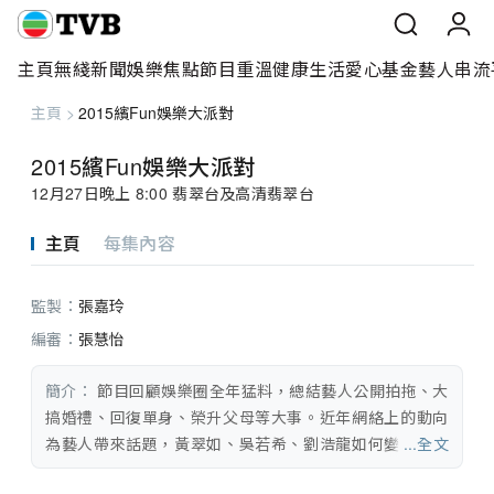
主頁
無綫新聞
娛樂焦點
節目重溫
健康生活
愛心基金
藝人
串流
主頁
>
2015繽Fun娛樂大派對
主頁
2015繽Fun娛樂大派對
無綫新聞
12月27日晚上 8:00 翡翠台及高清翡翠台
娛樂焦點
主頁
每集內容
節目重溫
監製：
張嘉玲
健康生活
編審：
張慧怡
愛心基金
簡介：
 節目回顧娛樂圈全年猛料，總結藝人公開拍拖、大
搞婚禮、回復單身、榮升父母等大事。近年網絡上的動向
藝人
為藝人帶來話題，黃翠如、吳若希、劉浩龍如何變風頭人
...全文
物？視帝、視后又是怎樣煉成？四個小生可否床頭打交床