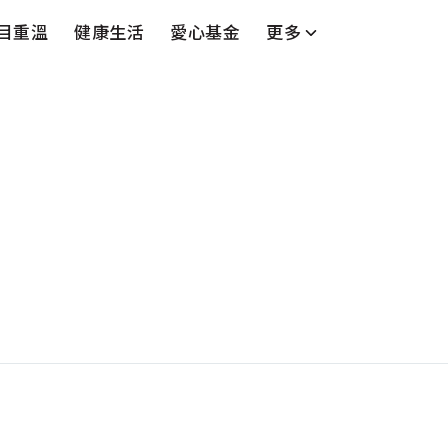
目重溫
健康生活
愛心基金
更多
台
藝人
串流平台