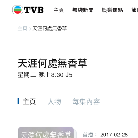
主頁
無綫新聞
娛樂焦點
節
主頁
無綫新聞
娛樂焦點
節目重溫
健康生活
愛心基金
藝人
串流平
主頁
>
天涯何處無香草
天涯何處無香草
星期二 晚上8:30 J5
主頁
人物
每集內容
首播：
2017-02-28