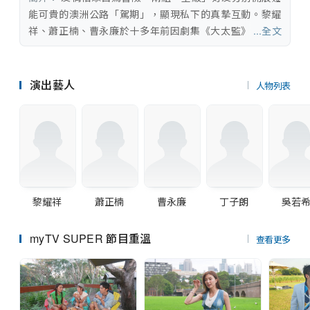
串流平台
能可貴的澳洲公路「駕期」，顯現私下的真摯互動。黎耀
祥、蕭正楠、曹永廉於十多年前因劇集《大太監》建立牢
...全文
不可破的友誼，如今經典重聚，「公公」又再出埠！三兄
弟探索壯麗景致、體驗地道文化，並真情對話，細訴事業
與家庭點滴。丁子朗、吳若希、戴祖儀是圈中公認的好Bu
演出藝人
人物列表
ddy，這次結伴同遊昆士蘭等地，寓工作於娛樂。好友共
享美麗的自然風光、多采多姿的吃喝玩樂，燃點爆笑火
花！
黎耀祥
蕭正楠
曹永廉
丁子朗
吳若
myTV SUPER 節目重溫
查看更多