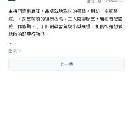
播出日期： 2026-03-26
主持們駕到農莊，品嚐就地取材的餐點。到訪「樹熊醫
院」，探望萌萌的復康樹熊。三人閒聊願望，若希曾想體
驗工作假期，丁丁計劃學習駕駛小型飛機，祖儀卻是想做
就做的即興行動派？

眾人寫意遊船河，幸運遇見海豚逐浪蹤影。抵達旅程終站
全文
悉尼，前往新的悉尼魚市場途中，祖儀要求有人替她剝蝦
上一集
殼；丁丁自揭曾被同劇女演員要求幫忙鋸扒。

享用海鮮大餐後，三位「地獄廚神」挑戰學炸魷魚；接着
在歡笑聲中回顧拍攝點滴，為旅程劃下溫馨句號。