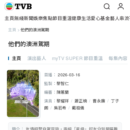
主頁
無綫新聞
娛樂焦點
節目重溫
健康生活
愛心基金
藝人
串流
主頁
>
他們的澳洲駕期
主頁
他們的澳洲駕期
無綫新聞
主頁
演出藝人
myTV SUPER 節目重溫
每集內容
娛樂焦點
首播：
2026-03-16
節目重溫
監製：
黎智仁
健康生活
編審：
陳蕙蘭
演員：
黎耀祥
/
蕭正楠
/
曹永廉
/
丁子
愛心基金
朗
/
吳若希
/
戴祖儀
藝人
簡介：
 友情相聚自駕冒險，兩組「星級」好友分別開展難