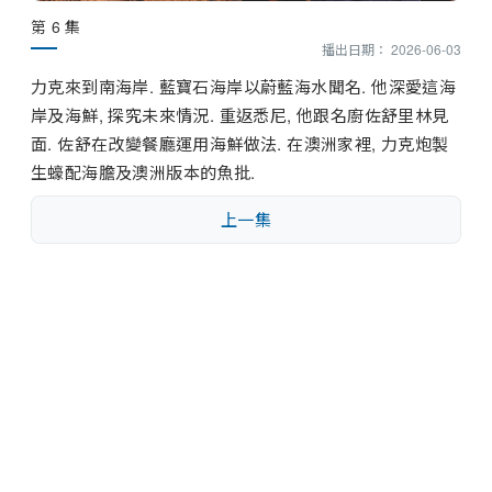
第 6 集
播出日期： 2026-06-03
力克來到南海岸. 藍寶石海岸以蔚藍海水聞名. 他深愛這海
岸及海鮮, 探究未來情況. 重返悉尼, 他跟名廚佐舒里林見
面. 佐舒在改變餐廳運用海鮮做法. 在澳洲家裡, 力克炮製
生蠔配海膽及澳洲版本的魚批.
上一集