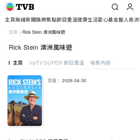
主頁
無綫新聞
娛樂焦點
節目重溫
健康生活
愛心基金
藝人
串流
主頁
>
Rick Stein 澳洲風味遊
主頁
Rick Stein 澳洲風味遊
無綫新聞
主頁
myTV SUPER 節目重溫
每集內容
娛樂焦點
首播：
2026-04-30
節目重溫
健康生活
愛心基金
藝人