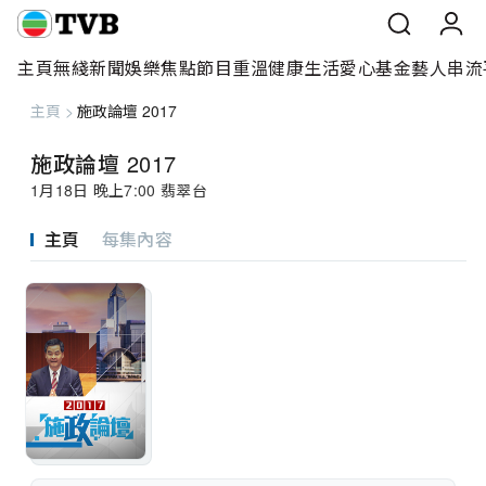
主頁
無綫新聞
娛樂焦點
節目重溫
健康生活
愛心基金
藝人
串流
主頁
>
施政論壇 2017
主頁
施政論壇 2017
無綫新聞
1月18日 晚上7:00 翡翠台
娛樂焦點
主頁
每集內容
節目重溫
健康生活
愛心基金
藝人