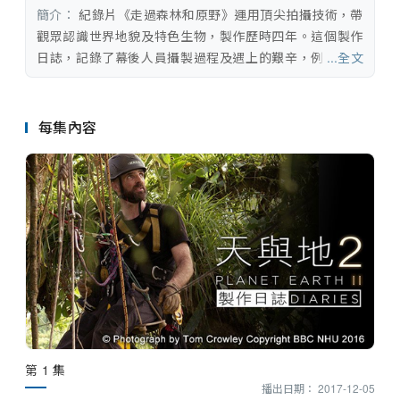
串流平台
簡介：
 紀錄片《走過森林和原野》運用頂尖拍攝技術，帶
觀眾認識世界地貌及特色生物，製作歷時四年。這個製作
日誌，記錄了幕後人員攝製過程及遇上的艱辛，例如在冰
...全文
雪島上拍攝企鵝挑戰驚濤駭浪、阿爾卑斯山上以滑翔傘拍
攝金鷹俯衝英姿、叢林河中拍新品種海豚時遇上暴雨、馬
達加斯加沙漠追蹤上億蝗蟲的連番挫折等，觀眾猶如親歷
每集內容
其境，畫面萬分精采之餘，情緒亦隨着攝製隊的遭遇而起
伏。
第 1 集
播出日期： 2017-12-05