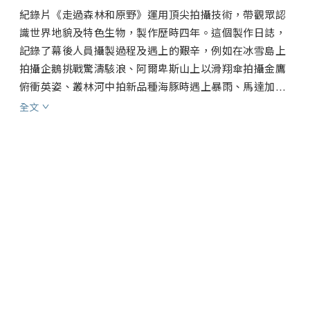
紀錄片《走過森林和原野》運用頂尖拍攝技術，帶觀眾認
識世界地貌及特色生物，製作歷時四年。這個製作日誌，
記錄了幕後人員攝製過程及遇上的艱辛，例如在冰雪島上
拍攝企鵝挑戰驚濤駭浪、阿爾卑斯山上以滑翔傘拍攝金鷹
俯衝英姿、叢林河中拍新品種海豚時遇上暴雨、馬達加斯
加沙漠追蹤上億蝗蟲的連番挫折等，觀眾猶如親歷其境，
全文
畫面萬分精采之餘，情緒亦隨着攝製隊的遭遇而起伏。