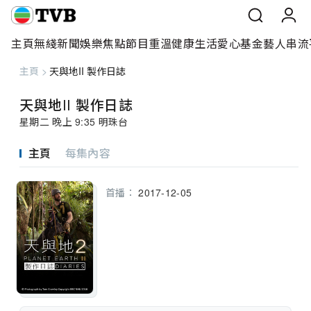
主頁
無綫新聞
娛樂焦點
節目重溫
健康生活
愛心基金
藝人
串流
主頁
>
天與地II 製作日誌
主頁
天與地II 製作日誌
無綫新聞
星期二 晚上 9:35 明珠台
娛樂焦點
主頁
每集內容
節目重溫
首播：
2017-12-05
健康生活
愛心基金
藝人