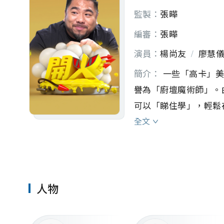
監製：
張曄
編審：
張曄
演員：
楊尚友
/
廖慧
簡介：
 一些「高卡」
譽為「廚壇魔術師」。
可以「睇住學」，輕鬆
着實令大家「隔住個M
全文
人物