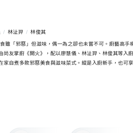
儀
/
林沚羿
/
林俊其
美食雖「邪惡」但滋味，偶一為之卻也未嘗不可。廚藝高手
由尚友掌廚《開火》，配以廖慧儀、林沚羿、林俊其等入
在家自煮多款邪惡美食與滋味菜式。縱是入廚新手，也可
on都覺得肚餓」！