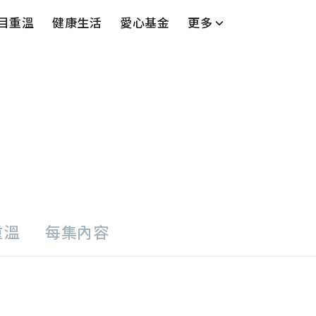
目重溫
健康生活
愛心基金
更多
台
藝人
串流平台
重溫
每集內容