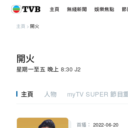
主頁
無綫新聞
娛樂焦點
節
主頁
無綫新聞
娛樂焦點
節目重溫
健康生活
愛心基金
藝人
串流平
主頁
>
開火
開火
星期一至五 晚上 8:30 J2
主頁
人物
myTV SUPER 節目
首播：
2022-06-20