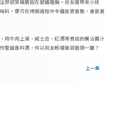
沚羿卻笑稱猶如在替雞隆胸。尚友還帶來小技
味料，便可在烤焗過程中令雞皮更香脆，會是甚
，用牛肉上湯、威士忌、紅酒等煮成的蘸沾醬汁
作聖誕香料酒，何以尚友輕嚐後卻眉頭一皺？
上一集