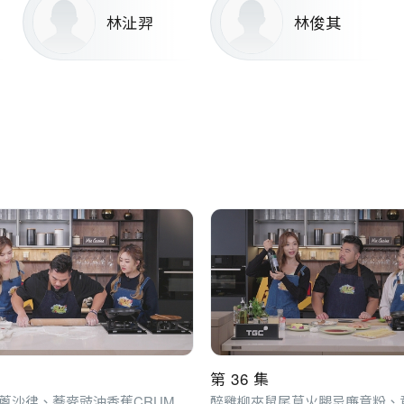
林沚羿
林俊其
第 36 集
SOBA SAN蔥沙律、蕎麥豉油香蕉CRUMBLE