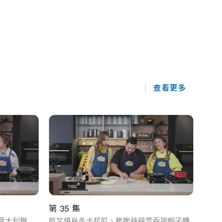
查看更多
第 35 集
第 3
醉雞柳夾鼠尾草火腿忌廉意粉、意大利舞女螺絲粉
煎叉燒烏冬卡邦尼、脆脆辣辣雲吞撈蝦子麵
超級濃