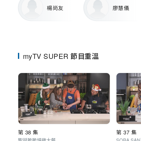
楊尚友
廖慧儀
myTV SUPER 節目重溫
第 38 集
第 37 集
聖誕脆脆燒雞大餐