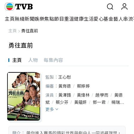
主頁
無綫新聞
娛樂焦點
節目重溫
健康生活
愛心基金
藝人
串流
主頁
>
勇往直前
主頁
勇往直前
無綫新聞
主頁
人物
每集內容
娛樂焦點
監製：
王心慰
節目重溫
編審：
黃育德
/
蔡婷婷
健康生活
演員：
黃澤鋒
/
黃煒林
/
趙學而
/
黃德
斌
/
蔡少芬
/
黃蘊妍
/
鄧一君
/
楊瑞麟
愛心基金
更多
/
蘇志威
/
葉振聲
/
余詠詩
/
葉暐
/
元華
/
廖麗麗
/
石修
/
趙永洪
/
林文龍
藝人
/
劉玉翠
/
容錦昌
/
劉桂芳
/
馬浚偉
/
劉綽琪
/
蔣克
/
蔡國慶
/
鄧汝超
/
簡介：
 帶你進入賽馬的精彩世界與劇中人一同追尋理想，