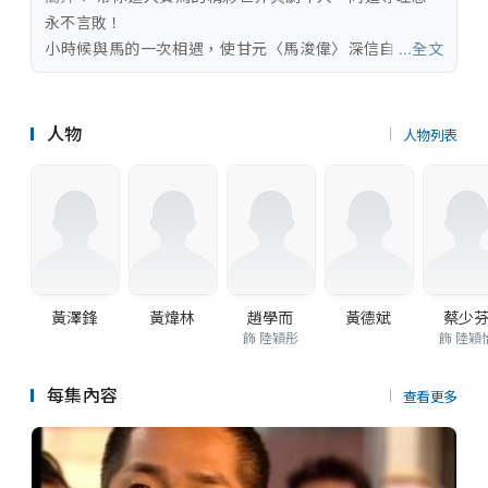
串流平台
鄧英敏
/
黎宣
/
盧永匡
/
駱應鈞
/
戴少
永不言敗！

民
/
魏惠文
/
鄺佐輝
/
羅君左
/
譚一清
小時候與馬的一次相遇，使甘元〈馬浚偉〉深信自己與馬
...全文
/
梁智達
/
何志祥
/
胡啟光
/
凌子軒
匹之間有一份微妙的感情。元自此開始鑽研馬匹，更立下
/
王少萍
/
黃碧玲
/
黃梓瑋
/
夏竹欣
決心要加入馬會當練馬師。為了理想，他起過、跌過，高
/
王啟翎
/
洪格致
/
周凱珊
/
鄧健邦
興過、失落過，朝目標進發的路可不如想像中易走。另一
人物
人物列表
/
黃月明
/
嚴文軒
/
游飈
/
梁輝宗
/
方面，元發覺要在感情路上找一個落腳點也不是易事。元
黃振威
/
官仲銘
/
劉志清
/
呂幹文
/
黎
徘徊在陸穎彤〈趙學而〉與陸穎怡〈蔡少芬〉兩姊妹之
銘諾
/
何啟南
/
彭冠中
/
鍾建文
/
曾守
間，好像總找不到合適的時間去愛。事業上見不到康莊大
明
/
伍濼文
/
賀文傑
/
黎秀英
/
招石文
道，感情上不見得一帆風順；元會否意興闌珊？抑或會勇
/
湯俊明
/
凌禮文
/
黃鳳琼
/
甘子正
往直前，堅持到底？

/
林遠迎
/
蒲茗藍
/
嘉浚
/
顏頌詩
/
「施比受更為有福」是怡堅信的道理。父親的出走加上母
黃錦鴻
/
李燕珊
/
張國洪
/
陳念君
/
蘇
親的貪錢如命，怡和姊姊得負起養家的責任。怡任職於漫
黃澤鋒
黃煒林
趙學而
黃德斌
蔡少
恩磁
/
楊浚廷
/
鍾曉瑩
/
呂沛霖
/
梁冬
畫社多年，她並不喜歡工作，不願離開只因薪金吸引。為
飾 陸穎彤
飾 陸穎
梅
/
吳穎恆
/
何家俊
/
劉深宜
/
楊證樺
家庭怡甘願放棄自己的理想，為姊姊她也不惜於情路上卻
/
陳瑞華
/
胡炯龍
/
林影虹
/
周暘
/
步，將對元的感情埋藏心底。事事為人，究竟怡何時才會
每集內容
查看更多
譚權輝
/
楊雯薏
/
李明麗
/
鄭凱琳
/
鄧
想到自己？
建邦
/
林偉雄
/
楊凱慈
/
伍詠欣
/
劉同
安
/
區家瑋
/
何偉業
/
JuniorJoe
/
蘇
麗明
/
張漢斌
/
蕭植盛
/
曾瑋明
/
何國