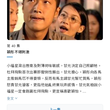
良
/
駱穎豪
/
潘文重
/
林卓鵬
/
鄧永光
/
林芷茵
/
尤程
/
方傑
/
王冠忠
/
王
偉
/
王偉樑
/
王維德
/
古明華
/
伍慧珊
/
成珈瑩
/
成展權
/
朱永棠
/
朱咪咪
/
艾威
/
余子明
/
宋芝齡
/
李子奇
/
李岡龍
/
李家鼎
/
李國麟
/
李啟傑
/
李
鴻杰
/
杜大偉
/
谷峰
/
周家怡
/
林小湛
第 40 集
/
林佩君
/
林映輝
/
河國榮
/
邵卓堯
穎彤不堪刺激
/
邵傳勇
/
邱萬城
/
凌漢
/
徐榮
/
殷
櫻
/
馬國明
/
張智軒
/
張鴻昌
/
梁健平
/
莫家堯
/
郭卓樺
/
郭政鴻
/
郭德信
小福星瀉出唇膏及對薄荷味敏感，甘元決定自己照顧牠。
/
陳少邦
/
陳安琪
/
陳狄克
/
陳勉良
杜拜飛駒首次出賽即壓倒性勝出，甘元擔心。穎彤向各馬
/
陳楚翹
/
陳榮峻
/
陸亨銘
/
章志文
主推銷馬匹不得要領，反而有馬主請甘元幫忙買馬，穎彤
/
麥子雲
/
麥嘉倫
/
傅劍虹
/
曾健明
怒責甘元搶客，更指他始亂終棄玩弄感情，甘元氣極說小
/
曾慧雲
/
焦雄
/
程可為
/
華忠男
/
福星一定會跑贏杜拜飛駒，更宣稱喜歡穎怡。

馮素波
/
馮曉文
/
黃天鐸
/
黃佩珊
/
黃
偉文開解穎怡後，說出打算往山西賑災，及希望藉此讓她
全文
俊紳
有空間作出抉擇，穎怡心亂如麻。甘元得悉文去山西，暗
上一集