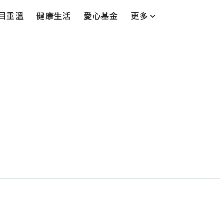
目重溫
健康生活
愛心基金
更多
台
藝人
串流平台