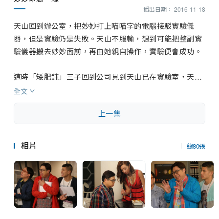
播出日期： 2016-11-18
天山回到辦公室，把妙妙打上喵喵字的電腦接駁實驗儀
器，但是實驗仍是失敗。天山不服輸，想到可能把整副實
驗儀器搬去妙妙面前，再由她親自操作，實驗便會成功。

這時「矮肥鈍」三子回到公司見到天山已在實驗室，天山
命令他們把整副實驗裝置包裝好並搬走。三子不知如何應
全文
對，只得立即致電丁甲。丁甲趕回公司，在樓下見到天山
上一集
正在搬走儀器，以為天山要把儀器扔掉即上前求情。

丁甲指整件事都由他一人負責，會向董事會辭職，求天山
相片
總80張
不要扔掉儀器。天山一邊應付丁甲，一邊看着工人搬運，
指知道他們為這項實驗所花的心血，所以他會好好安置儀
器。丁甲覺得天山反應很奇怪，並發現其衣服上有貓的抓
痕。
