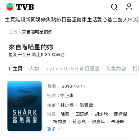
主頁
無綫新聞
娛樂焦點
節目重溫
健康生活
愛心基金
藝人
串流
主頁
>
來自喵喵星的妳
主頁
來自喵喵星的妳
無綫新聞
星期一至日 晚上9:30 翡翠台
娛樂焦點
主頁
人物
myTV SUPER 節目重溫
每集內容
相
節目重溫
首播：
2016-10-17
健康生活
監製：
徐正康
編審：
林少枝
/
翁善瑩
愛心基金
演員：
陳豪
/
田蕊妮
/
胡定欣
/
關禮傑
/
楊秀惠
/
蔣志光
/
敖嘉年
/
朱咪咪
藝人
更多
/
馮偉林