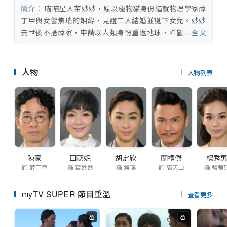
串流平台
簡介：
 喵喵星人苗妙妙，原以寵物貓身份造就物理學家薛
丁甲與女警焦瑤的姻緣，見證二人結婚並誕下女兒。妙妙
去世後不捨薛家，申請以人類身份重返地球，希望挽救丁
...全文
甲夫妻感情。妙妙在機緣巧合下加入丁甲的科研公司，憑
藉先進科學知識，成為炙手可熱人物，更憑耳聽八方、身
手敏捷的貓本能，得知公司高層高天山和藍蒂莎密謀對付
人物
人物列表
丁甲。妙妙護主心切，竟不知不覺愛上丁甲，觸動了焦瑤
的神經線；此際喵喵星同鄉突然出現，妙妙的秘密快被揭
穿……
陳豪
田蕊妮
胡定欣
關禮傑
楊秀
飾 薛丁甲
飾 苗妙妙
飾 焦瑤
飾 高天山
飾 藍蒂
myTV SUPER 節目重溫
查看更多