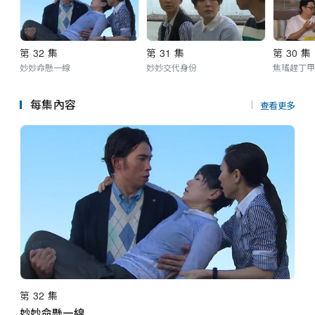
第 32 集
第 31 集
第 30 集
妙妙命懸一線
妙妙交代身份
焦瑤趕丁甲
每集內容
查看更多
第 32 集
妙妙命懸一線