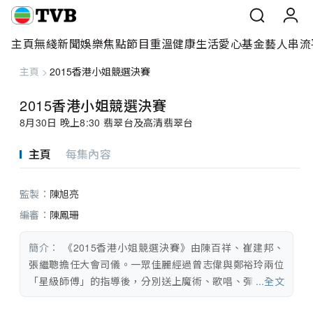
主頁
無綫新聞
娛樂焦點
節目重溫
健康生活
愛心基金
藝人
串流
主頁
>
2015香港小姐競選決賽
主頁
2015香港小姐競選決賽
無綫新聞
8月30日 晚上8:30 翡翠台及高清翡翠台
娛樂焦點
主頁
每集內容
節目重溫
監製：
陳旭亮
健康生活
編審：
陳鳳珊
愛心基金
簡介：
 《2015香港小姐競選決賽》由陳百祥、崔建邦、
張繼聰擔任大會司儀。一眾佳麗經過曾志偉與鄭裕玲兩位
藝人
「星級師傅」的指導後，分別送上魔術、歌唱、彈琴、舞
...全文
蹈等才藝表演。組合草蜢亦會擔任表演嘉賓帶來新歌、金