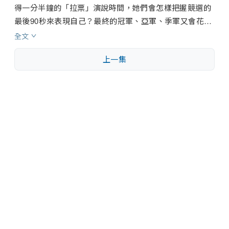
得一分半鐘的「拉票」演說時間，她們會怎樣把握競選的
最後90秒來表現自己？最終的冠軍、亞軍、季軍又會花落
誰家？
全文
上一集