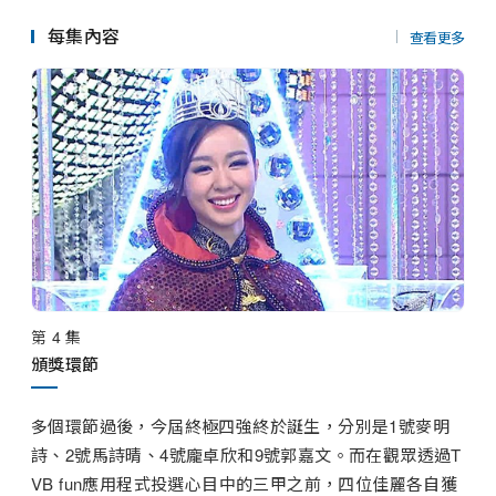
串流平台
曲，和候選港姐合演精彩歌舞，展示她們跳脫動人的一
面。焦點的泳裝答問環節則以森林為主題，佳麗們穿上主
每集內容
查看更多
題泳衣，穿梭森林場景，接受考驗急才的挑戰。她們的臨
場表現，全城期待！

各位家庭觀眾亦可參與今屆盛事，只要透過TVB fun互動
應用程式，參加有獎投票活動，全港市民也可選出心目中
美貌與智慧並重的香港小姐。投票的觀眾，更有機會獲得
價值五十萬港元的豪華五座位名車。
第 4 集
頒獎環節
多個環節過後，今屆終極四強終於誕生，分別是1號麥明
詩、2號馬詩晴、4號龐卓欣和9號郭嘉文。而在觀眾透過T
VB fun應用程式投選心目中的三甲之前，四位佳麗各自獲