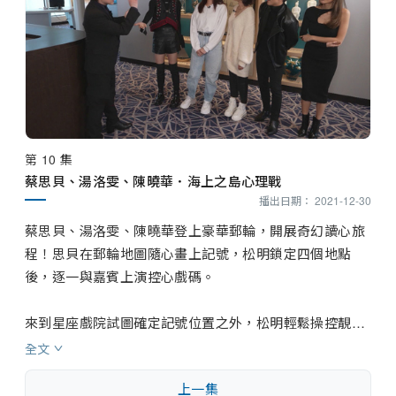
第 10 集
蔡思貝、湯洛雯、陳曉華．海上之島心理戰
播出日期： 2021-12-30
蔡思貝、湯洛雯、陳曉華登上豪華郵輪，開展奇幻讀心旅
程！思貝在郵輪地圖隨心畫上記號，松明鎖定四個地點
後，逐一與嘉賓上演控心戲碼。

來到星座戲院試圖確定記號位置之外，松明輕鬆操控靚湯
選出百部電影之一。轉往休閒閣，靚湯會揀一份報紙，思
全文
貝則要挑選一塊從中撕開的報紙碎，以及紙碎上某英文生
上一集
字，有何玄機？
