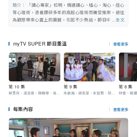
串流平台
簡介：
 「讀心專家」松明，精通讀心、植心、淘心、控心
等心理術，憑着鑽研多年的高超心理術而備受推崇，過往
為觀眾帶來心靈上的震撼，引起不少熱話。節目中，松明
...全文
廣邀嘉賓作客，透過獨有「心法」，探視他們潛藏心裡的
秘密，以及鮮為人知的習慣；又會通過各種言語動作，將
松明內心早已設定的「劇本」，植入嘉賓心中。松明亦會
myTV SUPER 節目重溫
查看更多
拆解生活中的心理學，如何控制日常一舉一動。全新讀心
熱潮，勢將掀起！
第 10 集
第 9 集
第 8 集
蔡思貝、湯洛雯、陳曉華．海上之島心理戰
朱敏瀚、蔣家旻、朱智賢．保齡球心理術
每集內容
查看更多