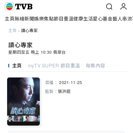
主頁
無綫新聞
娛樂焦點
節目重溫
健康生活
愛心基金
藝人
串流
主頁
>
讀心專家
主頁
讀心專家
無綫新聞
星期四至五 晚上 10:30 翡翠台
娛樂焦點
主頁
myTV SUPER 節目重溫
每集內容
節目重溫
首播：
2021-11-25
健康生活
監製：
張洪翅
愛心基金
藝人