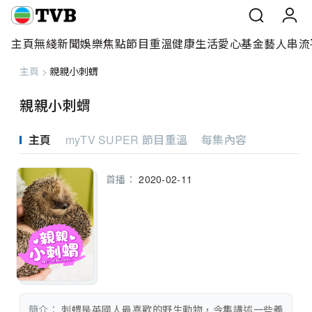
主頁
無綫新聞
娛樂焦點
節目重溫
健康生活
愛心基金
藝人
串流
主頁
>
親親小刺蝟
主頁
親親小刺蝟
無綫新聞
主頁
myTV SUPER 節目重溫
每集內容
娛樂焦點
首播：
2020-02-11
節目重溫
健康生活
愛心基金
藝人
簡介：
 刺蝟是英國人最喜歡的野生動物，今集講述一些義