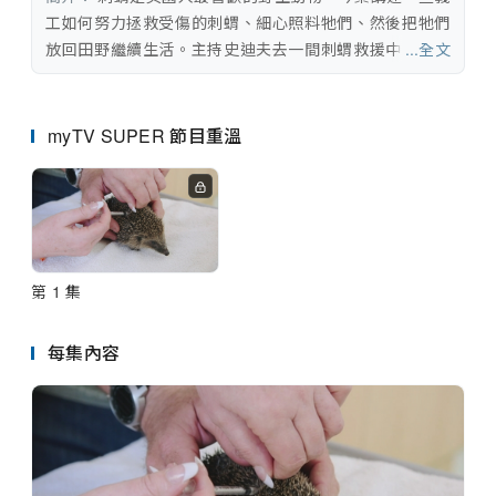
串流平台
工如何努力拯救受傷的刺蝟、細心照料牠們、然後把牠們
放回田野繼續生活。主持史迪夫去一間刺蝟救援中心，親
...全文
身參與工作，了解當中的苦與樂。
myTV SUPER 節目重溫
第 1 集
每集內容