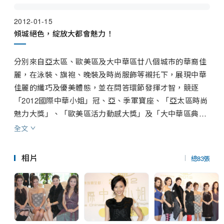
串流平台
大會司儀有曾志偉、陳芷菁及MC Jin；而表演嘉賓陣容包
2012-01-15
括林峯、李克勤、林欣彤、許廷鏗、陳偉霆、趙增熹、陳
傾城絕色，綻放大都會魅力！
奐仁等，星光熠熠。
分別來自亞太區、歐美區及大中華區廿八個城市的華裔佳
麗，在泳裝、旗袍、晚裝及時尚服飾等襯托下，展現中華
佳麗的纖巧及優美體態，並在問答環節發揮才智，競逐
「2012國際中華小姐」冠、亞、季軍寶座、「亞太區時尚
魅力大獎」、「歐美區活力動感大獎」及「大中華區典雅
氣質大獎」、「友誼小姐」及「大都會魅力小姐」等八項
全文
大獎。今年大會司儀由風趣幽默的曾志偉，夥拍精通兩文
三語、端莊得體的陳芷菁，加上多才多藝又有急才的「AB
相片
總83張
C」MC Jin歐陽靖，與大部份佳麗同聲同氣，更添親切
感。

比賽分為兩個階段，廿八位佳麗首先由「型男」以歌聲引
領出場跟觀眾見面，隨後則會分成亞太區、歐美區及大中