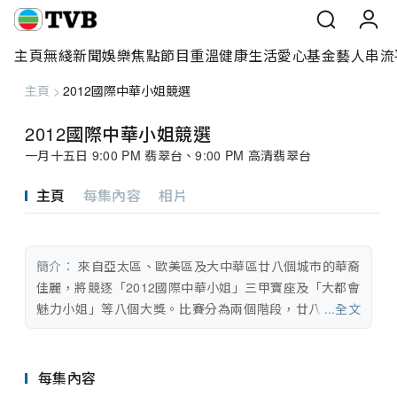
主頁
無綫新聞
娛樂焦點
節目重溫
健康生活
愛心基金
藝人
串流
主頁
>
2012國際中華小姐競選
主頁
2012國際中華小姐競選
無綫新聞
一月十五日 9:00 PM 翡翠台、9:00 PM 高清翡翠台
娛樂焦點
主頁
每集內容
相片
節目重溫
簡介：
 來自亞太區、歐美區及大中華區廿八個城市的華裔
健康生活
佳麗，將競逐「2012國際中華小姐」三甲寶座及「大都會
魅力小姐」等八個大獎。比賽分為兩個階段，廿八位佳麗
...全文
愛心基金
在泳裝、旗袍、晚裝及時尚服飾等襯托下，展現中華佳麗
的纖巧及優雅美體態，當中少不了考驗佳麗智慧的問答環
藝人
節，為了令佳麗們答題時更顯自信，大會特別情商口才出
每集內容
眾的森美擔任幕後軍師！大會隨後選出十強，角逐三甲。