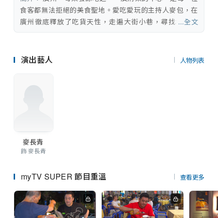
串流平台
食客都無法拒絕的美食聖地。愛吃愛玩的主持人麥包，在
廣州徹底釋放了吃貨天性，走遍大街小巷，尋找地道美
...全文
食：悠閑早茶、西關小吃、新潮佳饌，夜市小攤...
演出藝人
人物列表
麥長青
飾 麥長青
myTV SUPER 節目重溫
查看更多