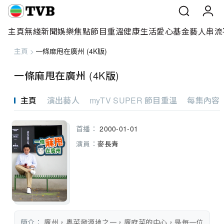
主頁
無綫新聞
娛樂焦點
節目重溫
健康生活
愛心基金
藝人
串流
主頁
>
一條麻甩在廣州 (4K版)
主頁
一條麻甩在廣州 (4K版)
無綫新聞
主頁
演出藝人
myTV SUPER 節目重溫
每集內容
娛樂焦點
首播：
2000-01-01
節目重溫
演員：
麥長青
健康生活
愛心基金
藝人
簡介：
 廣州，粵菜發源地之一，廣府菜的中心，是每一位