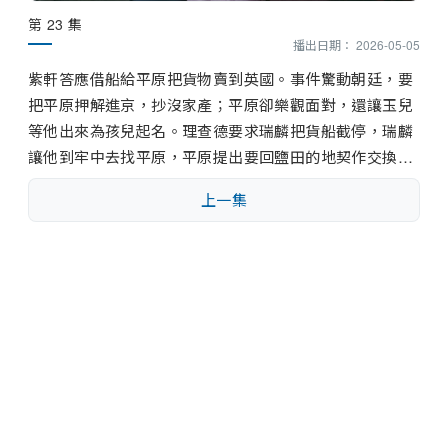
第 23 集
播出日期： 2026-05-05
紫軒答應借船給平原把貨物賣到英國。事件驚動朝廷，要
把平原押解進京，抄沒家產；平原卻樂觀面對，還讓玉兒
等他出來為孩兒起名。理查德要求瑞麟把貨船截停，瑞麟
讓他到牢中去找平原，平原提出要回鹽田的地契作交換…
上一集