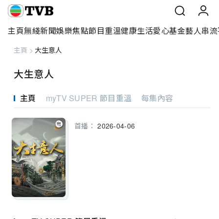
主頁
無綫新聞
娛樂焦點
節目重溫
健康生活
愛心基金
藝人
串流
主頁
>
大生意人
主頁
大生意人
無綫新聞
主頁
myTV SUPER 節目重溫
每集內容
娛樂焦點
首播：
2026-04-06
節目重溫
健康生活
愛心基金
藝人