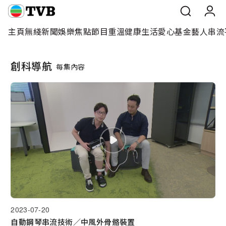
主頁
無綫新聞
娛樂焦點
節目重溫
健康生活
愛心基金
藝人
串流
主頁
>
創科導航
>
每集內容
主頁
創科導航
每集內容
無綫新聞
娛樂焦點
節目重溫
健康生活
愛心基金
藝人
2023-07-20
自動鋼琴串流技術／中風外骨骼裝置