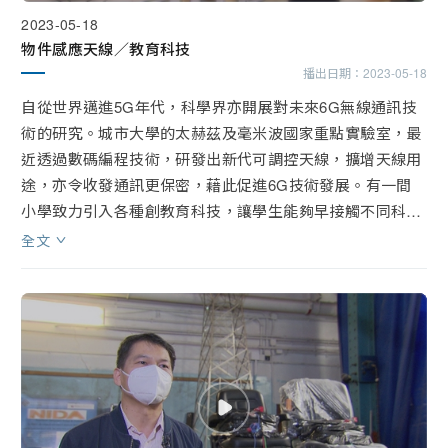
2023-05-18
物件感應天線／教育科技
播出日期：
2023-05-18
自從世界邁進5G年代，科學界亦開展對未來6G無線通訊技
術的研究。城市大學的太赫茲及毫米波國家重點實驗室，最
近透過數碼編程技術，研發出新代可調控天線，擴增天線用
途，亦令收發通訊更保密，藉此促進6G技術發展。有一間
小學致力引入各種創教育科技，讓學生能夠早接觸不同科技
趨勢，引起他們的興趣。
全文