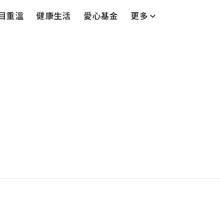
目重溫
健康生活
愛心基金
更多
台
藝人
串流平台