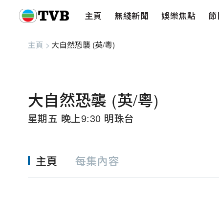
主頁
無綫新聞
娛樂焦點
節
主頁
無綫新聞
娛樂焦點
節目重溫
健康生活
愛心基金
藝人
串流平
主頁
>
大自然恐襲 (英/粵)
大自然恐襲 (英/粵)
星期五 晚上9:30 明珠台
主頁
每集內容