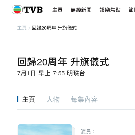
主頁
無綫新聞
娛樂焦點
節
主頁
無綫新聞
娛樂焦點
節目重溫
健康生活
愛心基金
藝人
串流平
主頁
>
回歸20周年 升旗儀式
回歸20周年 升旗儀式
7月1日 早上 7:55 明珠台
主頁
人物
每集內容
演員：