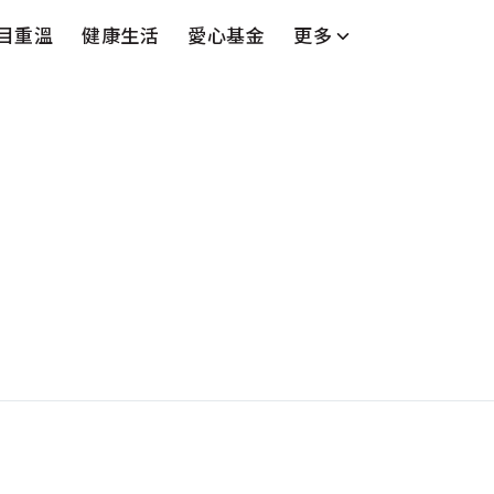
目重溫
健康生活
愛心基金
更多
台
藝人
串流平台