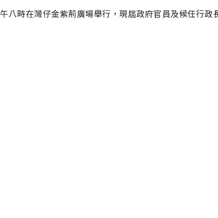
上午八時在灣仔金紫荊廣場舉行，現屆政府官員及候任行政