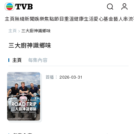
主頁
無綫新聞
娛樂焦點
節目重溫
健康生活
愛心基金
藝人
串流
主頁
>
三大廚神識鄉味
主頁
三大廚神識鄉味
無綫新聞
主頁
每集內容
娛樂焦點
首播：
2026-03-31
節目重溫
健康生活
愛心基金
藝人