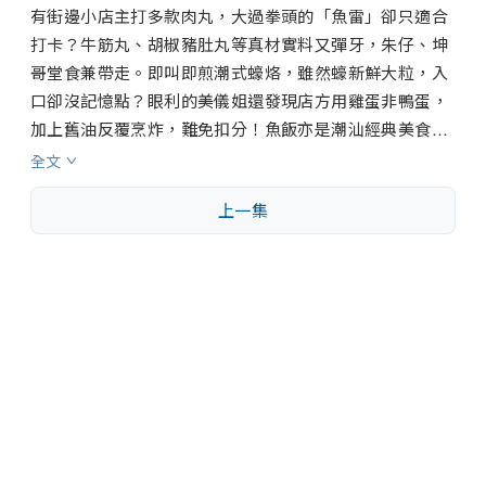
有街邊小店主打多款肉丸，大過拳頭的「魚雷」卻只適合
打卡？牛筋丸、胡椒豬肚丸等真材實料又彈牙，朱仔、坤
哥堂食兼帶走。即叫即煎潮式蠔烙，雖然蠔新鮮大粒，入
口卻沒記憶點？眼利的美儀姐還發現店方用雞蛋非鴨蛋，
加上舊油反覆烹炸，難免扣分！魚飯亦是潮汕經典美食，
養殖巴浪魚比野生還貴？團隊深入魚市場，一嚐魚飯「天
全文
花板」。吃到爆籽魷魚，坤哥「無腦」提問被美儀姐直指
上一集
失禮！眾主持暢談「難忘一試」，帶出《試真D》精神。