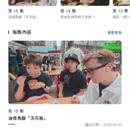
第 15 集
第 14 集
第 13 集
油香魚飯「天花板」
熟成刺身新鮮不新鮮？
慕名一嚐千
每集內容
查看更多
第 15 集
油香魚飯「天花板」
播出日期： 2026-04-30