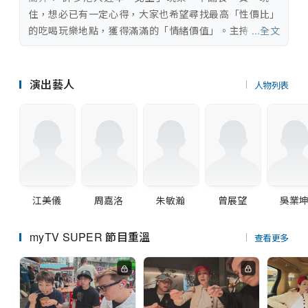
串流平台
住，想必已有一定心得，大家也希望尋找最高「性價比」
的吃喝玩樂地點，獲得滿滿的「情緒價值」。主持江美儀
...全文
暢遊深圳、珠海、惠州、東莞、潮州、汕頭等廣東省不同
地方，每站聯同周嘉洛、朱敏瀚、曾展望、吳業坤當中兩
位男拍檔，以顧客的身分測試多款美食可會有「伏」，探
演出藝人
人物列表
索各式玩樂景點值得光顧與否，為香港觀眾提供貼地的參
考指數。
江美儀
周嘉洛
朱敏瀚
曾展望
吳業
myTV SUPER 節目重溫
查看更多