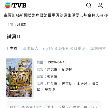
主頁
無綫新聞
娛樂焦點
節目重溫
健康生活
愛心基金
藝人
串流
主頁
>
試真D
主頁
試真D
無綫新聞
主頁
演出藝人
myTV SUPER 節目重溫
每集內容
娛樂焦點
首播：
2026-04-13
節目重溫
監製：
梁志康
/
劉詩樺
健康生活
編審：
鄧惠儀
演員：
江美儀
/
周嘉洛
/
朱敏瀚
/
曾展
愛心基金
望
/
吳業坤
藝人
簡介：
 許多港人近年「北上」玩樂，不論食、買、玩、