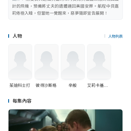
串流平台
計的飛機，預備將丈夫的遺體運回美國安葬。航程中貝嘉
莉倦極入睡，但當她一覺醒來，惡夢隨即宣告展開！
人物
人物列表
茱迪科士打
彼得沙斯格
辛般
艾莉卡基絲頓臣
每集內容