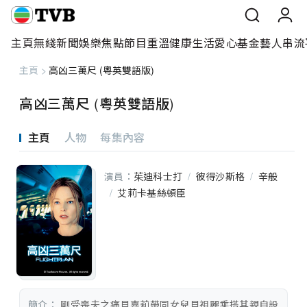
主頁
無綫新聞
娛樂焦點
節目重溫
健康生活
愛心基金
藝人
串流
主頁
>
高凶三萬尺 (粵英雙語版)
主頁
高凶三萬尺 (粵英雙語版)
無綫新聞
主頁
人物
每集內容
娛樂焦點
演員：
茱迪科士打
/
彼得沙斯格
/
辛般
節目重溫
/
艾莉卡基絲頓臣
健康生活
愛心基金
藝人
簡介：
 剛受喪夫之痛貝嘉莉帶同女兒貝祖麗乘搭其親自設