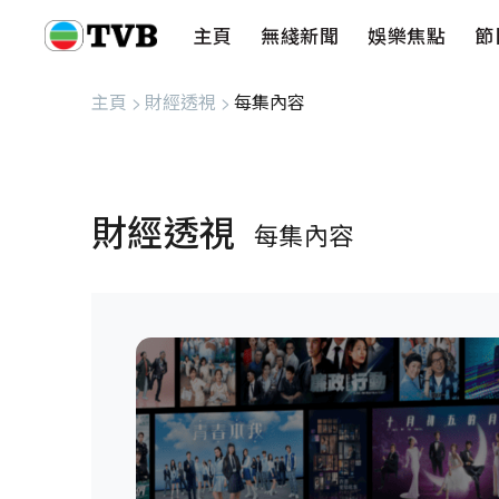
主頁
無綫新聞
娛樂焦點
節
主頁
無綫新聞
娛樂焦點
節目重溫
健康生活
愛心基金
藝人
串流平
主頁
>
財經透視
>
每集內容
財經透視
每集內容