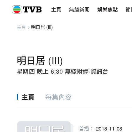
主頁
無綫新聞
娛樂焦點
節
主頁
無綫新聞
娛樂焦點
節目重溫
健康生活
愛心基金
藝人
串流平
主頁
>
明日居 (III)
明日居 (III)
星期四 晚上 6:30 無綫財經‧資訊台
主頁
每集內容
首播：
2018-11-08