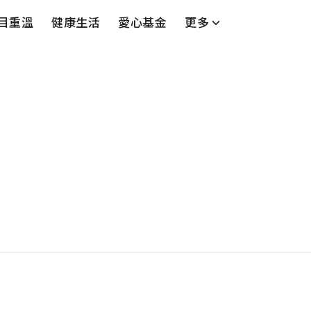
目重溫
健康生活
愛心基金
更多
台
藝人
串流平台