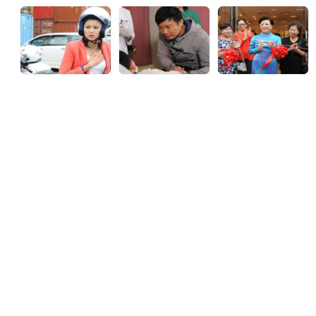
串流平台
張家朗再娶，映虹就一面破壞。另一方面，映虹悉心栽培
成材的兒子翟有聲(羅仲謙)竟然愛上星河當裝修師傅的外
甥女夔懿曦(黃智雯)，儼如當年家朗跟女兒的翻版，映虹
自然要從中破壞，令映虹跟星河舊恨復添新仇，鬥個不亦
樂乎，難為做子女的，左右做人難，都但願巴不得媽媽…