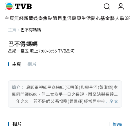
主頁
無綫新聞
娛樂焦點
節目重溫
健康生活
愛心基金
藝人
串流
主頁
>
巴不得媽媽
主頁
巴不得媽媽
無綫新聞
星期一至五 晚上7:00-8:55 TVB星河
娛樂焦點
主頁
相片
節目重溫
簡介：
 息影電視紅星商映虹(汪明荃)和繆星河(黃淑儀)本
健康生活
屬同門師姊妹，但二女為爭一日之長短，鬧至決裂長達三
十年之久，若不是師父馮恨晚(鍾景輝)經常居中拉攏，兩
...全文
愛心基金
人基本上老死不相往還，但諷刺的是星河的兒子莊家朗(錢
嘉樂)原來是映虹的女婿，而映虹女兒為家朗冒生命危險誕
藝人
子，後更難產去世，令映虹一直痛在心嵌。在電視台當記
相片
總9張
者的富家女香乃馨(岑麗香)突然出現在家朗身邊，星河主