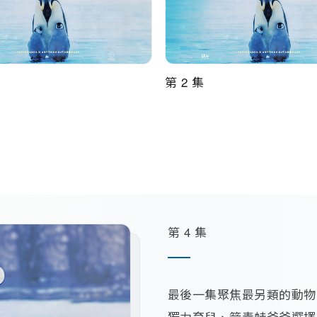
第 2 集
第 4 集
最後一集聚焦最另類的動物
獨力育兒、箭毒蛙爸爸選擇