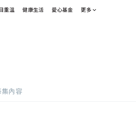
目重溫
健康生活
愛心基金
更多
台
藝人
串流平台
每集內容