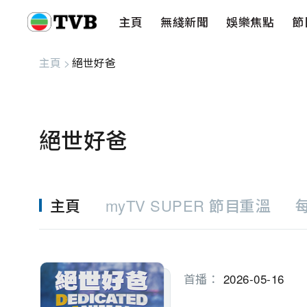
主頁
無綫新聞
娛樂焦點
節
主頁
無綫新聞
娛樂焦點
節目重溫
健康生活
愛心基金
藝人
串流平
主頁
>
絕世好爸
絕世好爸
主頁
myTV SUPER 節目重溫
首播：
2026-05-16