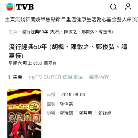
主頁
無綫新聞
娛樂焦點
節目重溫
健康生活
愛心基金
藝人
串流
主頁
>
流行經典50年 (胡楓、陳敏之、鄭俊弘、譚嘉儀)
主頁
流行經典50年 (胡楓、陳敏之、鄭俊弘、譚
無綫新聞
嘉儀)
星期六 晚上 8:30 翡翠台
娛樂焦點
主頁
myTV SUPER 節目重溫
每集內容
節目重溫
健康生活
首播：
2019-08-03
監製：
賴偉棠
愛心基金
編審：
鄭瑞麒
/
鄭月明
/
鄧詠婷
藝人