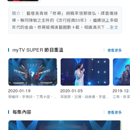
串流平台
簡介：
 藝壇長青樹「修哥」胡楓率領鄭俊弘、譚嘉儀接
棒，聯同陳敏之主持的《流行經典50年》，繼續送上多個
年代的金曲。修哥縱橫演藝圈數十載，相識滿天下；不少
...全文
好友都已答允到臨獻聲支持，加上仍有多位具份量的樂壇
前輩，以及久未露面的歌手應邀登場，表演陣容鼎盛！
myTV SUPER 節目重溫
查看更多
2020-01-19
2020-01-05
2019-12
黎耀祥、李樂詩、丁馬卡度、Maria Cordero、陳家樂、李靖筠、林盛斌、麥玲玲、孫慧雪、區永權、陳潔麗、林子善、商天娥
葉振棠、呂珊、胡美儀、李璧琦、麗莎、馮允謙、黃淑蔓、余香凝、BOP天堂鳥
每集內容
查看更多