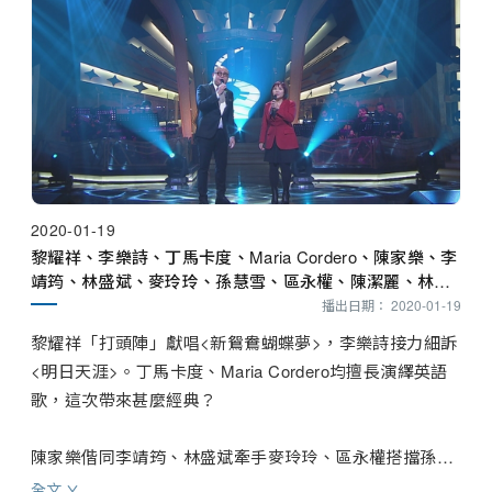
2020-01-19
黎耀祥、李樂詩、丁馬卡度、Maria Cordero、陳家樂、李
靖筠、林盛斌、麥玲玲、孫慧雪、區永權、陳潔麗、林子
善、商天娥
播出日期： 2020-01-19
黎耀祥「打頭陣」獻唱<新鴛鴦蝴蝶夢>，李樂詩接力細訴
<明日天涯>。丁馬卡度、Maria Cordero均擅長演繹英語
歌，這次帶來甚麼經典？

陳家樂偕同李靖筠、林盛斌牽手麥玲玲、區永權搭擋孫慧
雪，三組嘉賓分別送上<刻不容緩>、<好好戀愛>與<來夜
全文