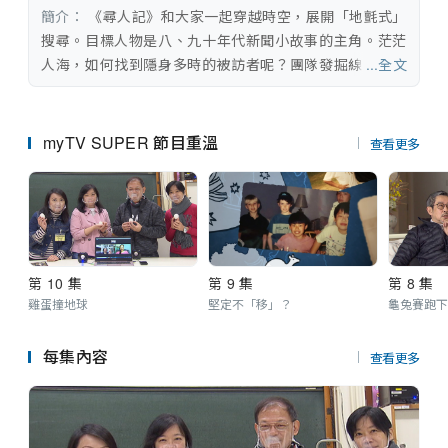
串流平台
簡介：
 《尋人記》和大家一起穿越時空，展開「地氈式」
搜尋。目標人物是八、九十年代新聞小故事的主角。茫茫
人海，如何找到隱身多時的被訪者呢？團隊發掘線索，運
...全文
用直覺，尋找那些年，這些人。採訪隊千辛萬苦找到他
們，當年的小童已經長大，大好青年如今兩鬢斑白，當事
人回味舊事，會否有另一番體會，不一樣的答案呢？消失
myTV SUPER 節目重溫
查看更多
的記憶再次浮現，觀眾尋回「人‧ 情‧味」之餘，又能否從
中得到生活的啟示呢？
第 10 集
第 9 集
第 8 集
雞蛋撞地球
堅定不「移」？
龜兔賽跑下
每集內容
查看更多