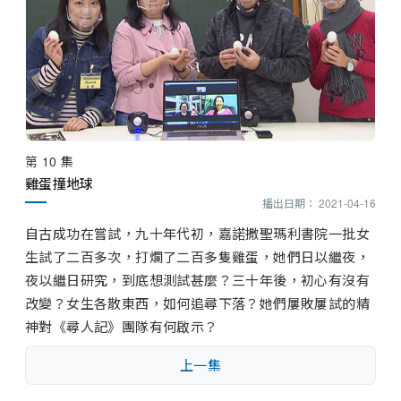
第 10 集
雞蛋撞地球
播出日期： 2021-04-16
自古成功在嘗試，九十年代初，嘉諾撒聖瑪利書院一批女
生試了二百多次，打爛了二百多隻雞蛋，她們日以繼夜，
夜以繼日研究，到底想測試甚麼？三十年後，初心有沒有
改變？女生各散東西，如何追尋下落？她們屢敗屢試的精
神對《尋人記》團隊有何啟示？
上一集