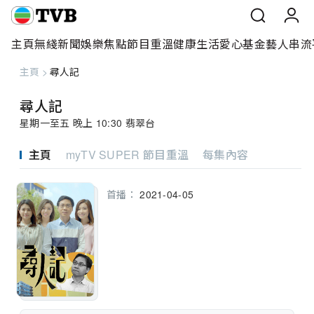
主頁
無綫新聞
娛樂焦點
節目重溫
健康生活
愛心基金
藝人
串流
主頁
>
尋人記
主頁
尋人記
無綫新聞
星期一至五 晚上 10:30 翡翠台
娛樂焦點
主頁
myTV SUPER 節目重溫
每集內容
節目重溫
首播：
2021-04-05
健康生活
愛心基金
藝人