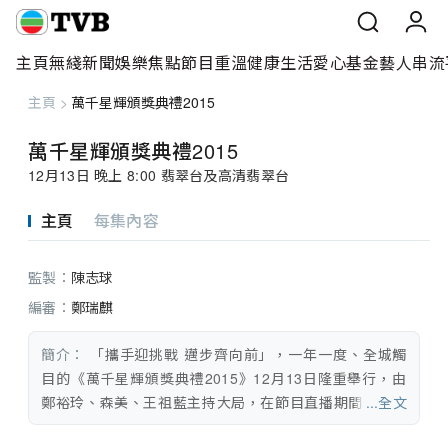
主頁
無綫新聞
娛樂焦點
節目重溫
健康生活
愛心基金
藝人
串流
主頁
>
萬千星輝頒獎典禮2015
主頁
萬千星輝頒獎典禮2015
無綫新聞
12月13日 晚上 8:00 翡翠台及高清翡翠台
娛樂焦點
主頁
每集內容
節目重溫
監製：
陳志球
健康生活
編審：
鄭瑞麒
愛心基金
簡介：
 「攜手迎挑戰 邁步齊向前」，一年一度、全城觸
目的《萬千星輝頒獎典禮2015》12月13日隆重舉行，由
藝人
鄭裕玲、森美、王祖藍主持大局，在節目直播期間穿梭頒
...全文
獎台上，與盛裝出席的候選藝員輕鬆交流，緩和頒獎禮現