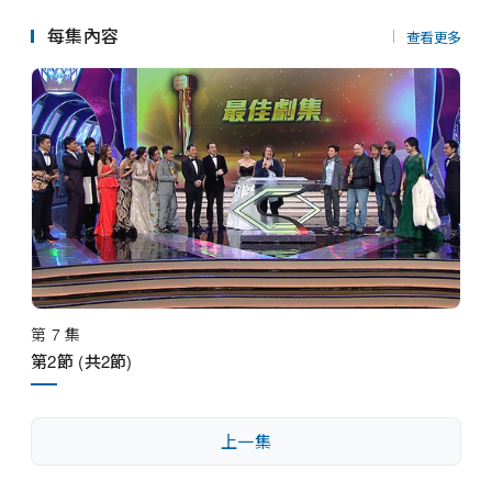
串流平台
場的緊張氣氛。

每集內容
查看更多
本年頒獎禮會頒發十五個大獎，而其中七個獎項，全港觀
眾均可參與投下神聖一票。觀眾可透過TVB fun互動應用
程式參與投票，揀選心目中的「視帝」、「視后」、「最
佳劇集」、「最受歡迎電視男、女角色」、「最受歡迎劇
集歌曲」等；本年度新增設由全港市民一人一票投選的
「最受歡迎經典劇集」，百份百經由民意選出劇集「真」
經典！投票觀眾更可參與抽獎，有機會贏得港幣十萬元巨
額獎金。

另外，TVB一如以往邀請全台職藝員及評委會合力挑選
「最佳男、女配角」、「飛躍進步男、女藝員」、「最佳
第 7 集
節目主持」、「最佳綜藝及特備節」及「最佳資訊節目」
第2節 (共2節)
七個獎項。最後當然不少得「萬千光輝演藝人大獎」，以
表揚為電視圈作出巨大貢獻的資深演藝人。
上一集