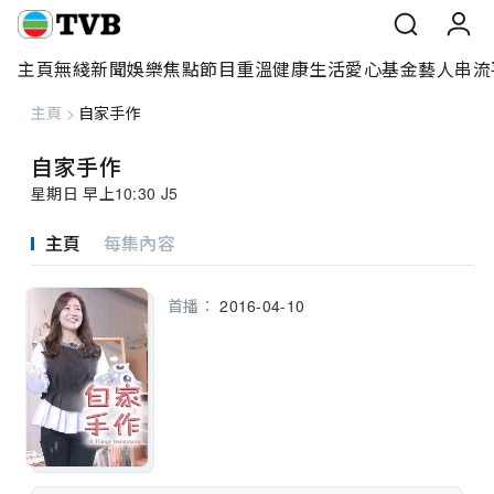
主頁
無綫新聞
娛樂焦點
節目重溫
健康生活
愛心基金
藝人
串流
主頁
>
自家手作
主頁
自家手作
無綫新聞
星期日 早上10:30 J5
娛樂焦點
主頁
每集內容
節目重溫
首播：
2016-04-10
健康生活
愛心基金
藝人